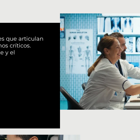
es que articulan
s críticos.
e y el