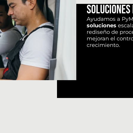
Soluciones 
Ayudamos a PyME
soluciones
escal
rediseño de proc
mejoran el control
crecimiento.