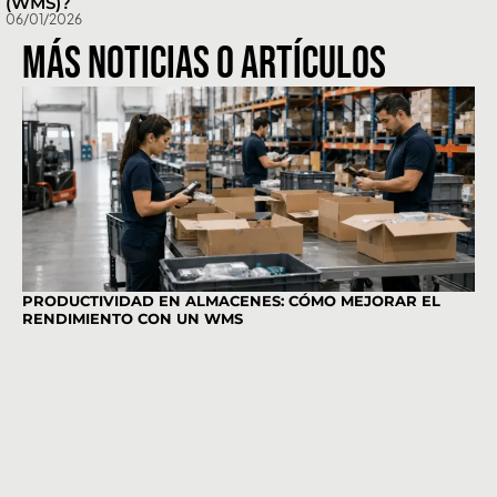
(WMS)?
06/01/2026
Más Noticias o artículos
PRODUCTIVIDAD EN ALMACENES: CÓMO MEJORAR EL
TR
RENDIMIENTO CON UN WMS
MO
Linkedin
Instagram
YouTube